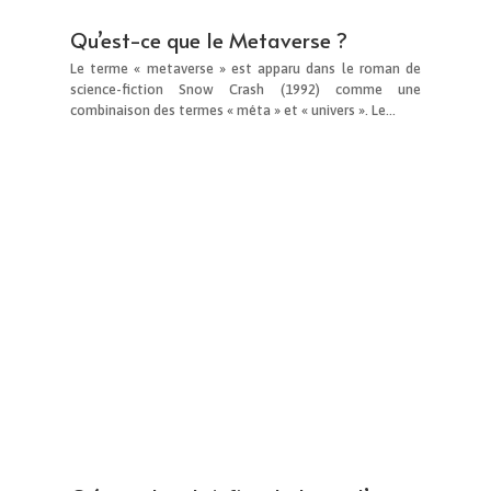
Qu’est-ce que le Metaverse ?
Le terme « metaverse » est apparu dans le roman de
science-fiction Snow Crash (1992) comme une
combinaison des termes « méta » et « univers ». Le…
Créer un bon briefing: la base d’une