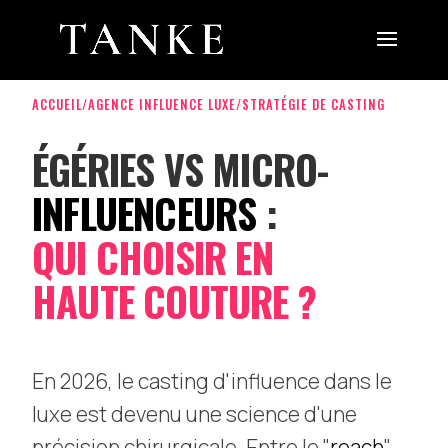
ACCUEIL
/
AGENCE INFLUENCE LUXE
/
STRATÉGIE DE CASTING
ÉGÉRIES VS MICRO-
INFLUENCEURS
:
QUI CHOISIR EN
HAUTE COUTURE ?
En 2026, le casting d'influence dans le
luxe est devenu une science d'une
précision chirurgicale. Entre le "
reach
"