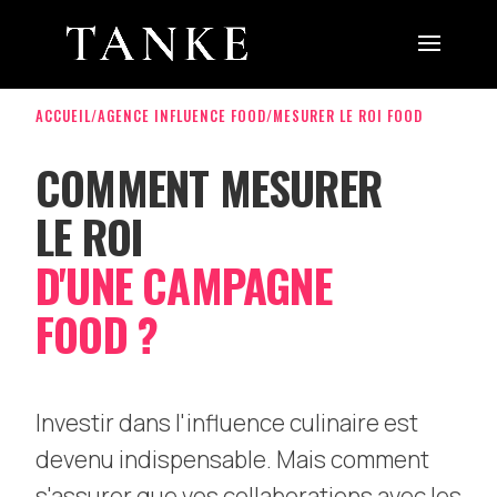
ACCUEIL
/
AGENCE INFLUENCE FOOD
/
MESURER LE ROI FOOD
COMMENT MESURER
LE ROI
D'UNE CAMPAGNE
FOOD ?
Investir dans l'influence culinaire est
devenu indispensable. Mais comment
s'assurer que vos collaborations avec les