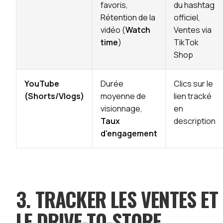
favoris,
du hashtag
Rétention de la
officiel,
vidéo (
Watch
Ventes via
time
)
TikTok
Shop
YouTube
Durée
Clics sur le
(Shorts/Vlogs)
moyenne de
lien tracké
visionnage,
en
Taux
description
d'engagement
3. TRACKER LES VENTES ET
LE DRIVE-TO-STORE