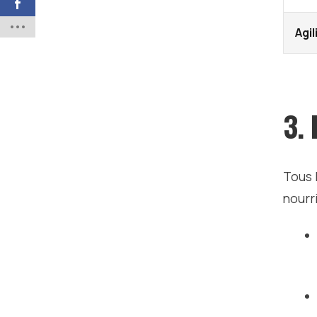
Agil
3.
Tous 
nourri