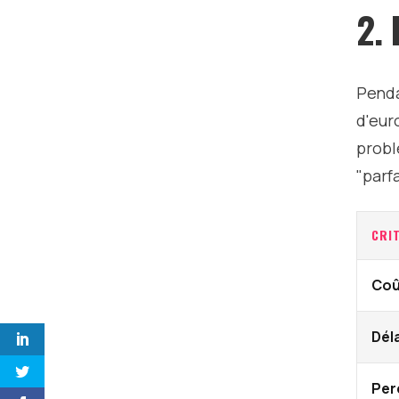
2.
Penda
d'eur
probl
"parfa
CRI
Coû
Déla
Per