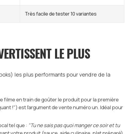
Très facile de tester 10 variantes
VERTISSENT LE PLUS
hooks) les plus performants pour vendre de la
e filme en train de goûter le produit pour la première
quant !") est l'argument de vente numéro un. Idéal pour
cal tel que :
"Tu ne sais pas quoi manger ce soir et tu
lisant votre produit (sauce, aide culinaire, plat préparé).