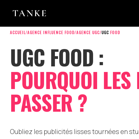
ACCUEIL
/
AGENCE INFLUENCE FOOD
/
AGENCE UGC
/
UGC
FOOD
UGC FOOD :
POURQUOI LES 
PASSER ?
Oubliez les publicités lisses tournées en stu