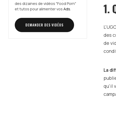
1.
des dizaines de vidéos "Food Porn"
et tutos pour alimenter vos
Ads
.
DEMANDER DES VIDÉOS
L'UGC
des c
de vi
condi
La di
publi
qu'il
campa