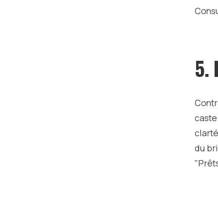
Consu
5.
Contr
caste
clart
du bri
"Prêts