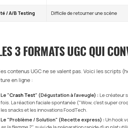
ité / A/B Testing
Difficile de retourner une scène
 LES 3 FORMATS UGC QUI CON
les contenus UGC ne se valent pas. Voici les scripts (
ture en ligne :
Le "
Crash Test
" (Dégustation à l'aveugle) :
Le créateur s
fois. La réaction faciale spontanée ("Wow, c'est super cro
les snacks et les innovations FoodTech.
Le "Problème / Solution" (Recette express) :
Un hook vo
as la flemme ?"
, suivi de la préparation rapide d'un plat uti