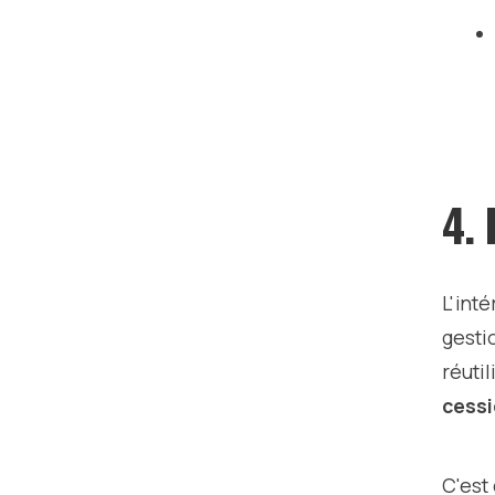
4.
L'int
gesti
réuti
cessi
C'est