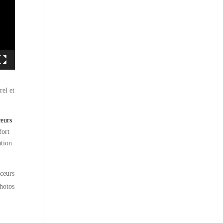
rel et
ceurs
fort
ation
nceurs
photos