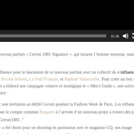
01:36
 nouveau parfum « Cerruti 1881 Signature », qui incarne l’homme nouveau, natu
fluence pour le lancement de ce nouveau parfum avec un collectif de 4
influen
,
Nicolas Simoes
,
Le Petit Français
, et
Raphaël Simacourbe
.
Pour créer un lien 
ce a élaboré une campagne créative et stratégique le « Men’s Guide », une activ
nce :
une invitation au défilé Cerruti pendant la Fashion Week de Paris. Les influe
ue sur le compte commun
Ringards
à l’arrivée d’un nouveau projet à travers des 
Cerruti1881..”
e
a été choisi pour un shooting en partenariat avec le magazine GQ, son image