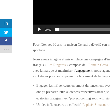
00:00
Pour fêter ses 50 ans, la maison Cerruti a dévoilé son
spontané.
Nous avons imaginé et mis en place une campagne d’in
français «
Les Ringards
» composé de :
Romain Costa
avec la marque et maximiser l’
engagement
, notre agen
en 3 étapes pour accompagner le lancement de la fragra
Engager les influenceurs en amont du lancement avec 
ont pu préparer leurs audiences respectives ainsi q
et stories Instagram ex:“project coming soon with @
Un des influenceurs du collectif,
Raphaël Simacourb