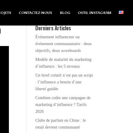
OJETS
CONTACTEZ-NOUS
BLOG
OUTIL INSTAGRAM
m
Derniers Articles
Événement influenceur ou
événement communautaire : deux
objectifs, deux scoreboards
Modèle de maturité du marketing
d’influence : les 5 niveaux
Un brief créatif n’est pas un script
: l’influence a besoin d’une
liberté guidée
Combien coûte une campagne de
marketing d’influence ? Tarifs
2026
Clubs de parfum en Chine : le
retail devient communauté