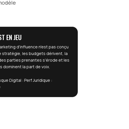
 modèle
ST EN JEU
arketing d'influence n'est pas conçu
stratégie, les budgets dérivent, la
des parties prenantes s'érode et les
 dominent la part de voix.
isque
Digital : Perf
Juridique :
é