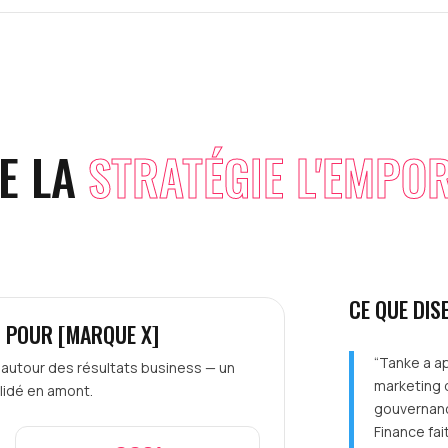
E LA
STRATÉGIE L'EMPO
CE QUE DIS
I POUR [MARQUE X]
“Tanke a a
autour des résultats business — un
marketing d
alidé en amont.
gouvernance
Finance fai