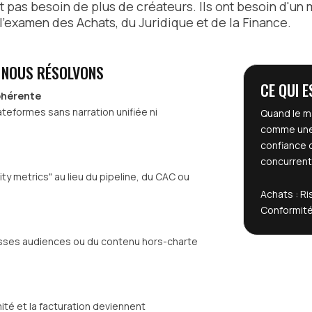
t pas besoin de plus de créateurs. Ils ont besoin d'un
 l'examen des Achats, du Juridique et de la Finance.
 NOUS RÉSOLVONS
CE QUI E
ohérente
ateformes sans narration unifiée ni
Quand le m
comme une 
confiance 
concurrents
ty metrics" au lieu du pipeline, du CAC ou
Achats : R
Conformit
ausses audiences ou du contenu hors-charte
mité et la facturation deviennent