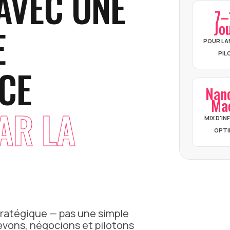
AVEC UNE
7–
Jo
E
POUR LA
PIL
NCE
Nan
Ma
AR LA
MIX D'I
OPTI
tratégique — pas une simple
vons, négocions et pilotons