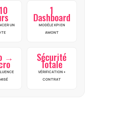
10
1
urs
Dashboard
NCER UN
MODÈLE KPI EN
OTE
AMONT
o →
Sécurité
cro
Totale
NFLUENCE
VÉRIFICATION +
MISÉ
CONTRAT