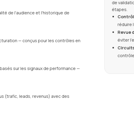
de validati
étapes.
lité de l'audience et l'historique de
Contrôl
réduire 
Revue d
éviter l
facturation — conçus pour les contrôles en
Circuit
contrôle
 basés sur les signaux de performance —
s (trafic, leads, revenus) avec des