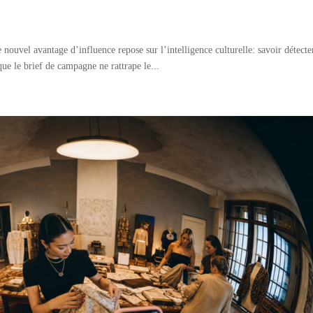
l
vel avantage d’influence repose sur l’intelligence culturelle: savoir détecte
 le brief de campagne ne rattrape le...