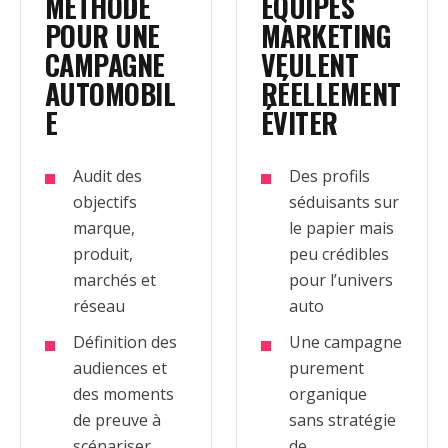
MÉTHODE
ÉQUIPES
POUR UNE
MARKETING
CAMPAGNE
VEULENT
AUTOMOBIL
RÉELLEMENT
E
ÉVITER
Audit des
Des profils
objectifs
séduisants sur
marque,
le papier mais
produit,
peu crédibles
marchés et
pour l’univers
réseau
auto
Définition des
Une campagne
audiences et
purement
des moments
organique
de preuve à
sans stratégie
scénariser
de