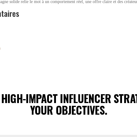
gne solide relie le mot à un comportement réel, une offre claire et des créateur
taires
n
 HIGH-IMPACT INFLUENCER STRAT
YOUR OBJECTIVES.