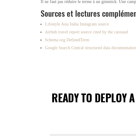
Il ne faut pas réduire le terme à un gimmick. Une campa
Sources et lectures complémen
Lifestyle Asia India Instagram source
Airbnb travel report source cited by the carousel
Schema.org DefinedTerm
Google Search Central structured data documentatio
READY TO DEPLOY A