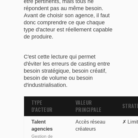
être pertinents, mais tous ne
répondent pas au même besoin.
Avant de choisir son agence, il faut
donc comprendre ce que chaque
type d'acteur est réellement capable
de produire.
C'est cette lecture qui permet
d'éviter les erreurs de casting entre
besoin stratégique, besoin créatif,
besoin de volume ou besoin
d'industrialisation.
TYPE
VALEUR
STRAT
D'ACTEUR
PRINCIPALE
Talent
Accès réseau
✗ Limi
agencies
créateurs
Gestion de