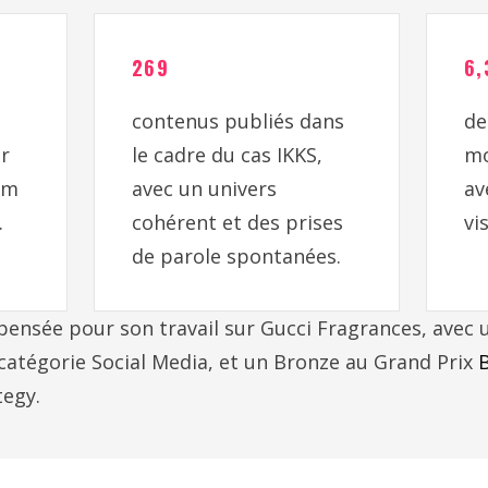
269
6
contenus publiés dans
d
r
le cadre du cas IKKS,
mo
um
avec un univers
av
.
cohérent et des prises
vi
de parole spontanées.
ensée pour son travail sur Gucci Fragrances, avec 
 catégorie Social Media, et un Bronze au Grand Prix
tegy.