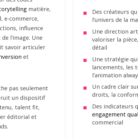
torytelling
matière,
Des créateurs qu
il, e-commerce,
l’univers de la m
ctions, influence
Une direction ar
 de l’image. Une
valoriser la pièce
t savoir articuler
détail
nversion
et
Une stratégie qu
lancements, les t
l’animation alwa
Un cadre clair su
che pas seulement
droits, la confor
truit un dispositif
Des indicateurs qu
enu, talent fit,
engagement qual
er éditorial et
commercial
ds.