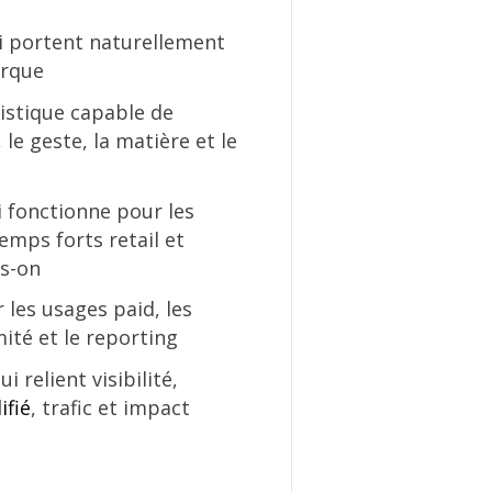
i portent naturellement
arque
tistique capable de
, le geste, la matière et le
i fonctionne pour les
emps forts retail et
ys-on
r les usages paid, les
mité et le reporting
i relient visibilité,
ifié
, trafic et impact