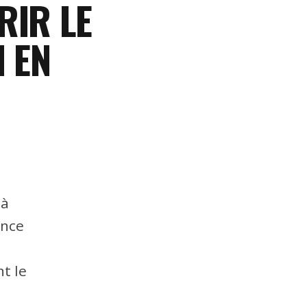
RIR LE
N EN
 à
ence
t le