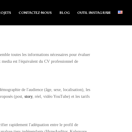
OJETS
CONTACTEZ-NOUS
BLOG
OUTIL INSTAGRAM
semble toutes les informations nécessaires pour évaluer
kit media est l'équivalent du CV professionnel de
mographie de l'audience (âge, sexe, localisation), les
 proposés (post,
story
, réel, vidéo YouTube) et les tarifs
rifier rapidement l'adéquation entre le profil de
 d'analyse tiers indépendants (HypeAuditor, Kolsquare,