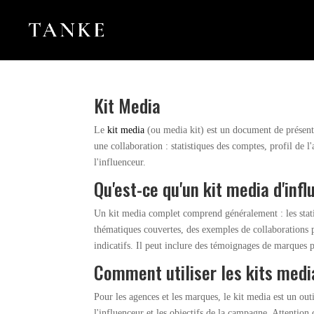
Kit Media
Le
kit media
(ou media kit) est un document de présenta
une collaboration : statistiques des comptes, profil de 
l'influenceur.
Qu'est-ce qu'un kit media d'inf
Un kit media complet comprend généralement : les stati
thématiques couvertes, des exemples de collaborations p
indicatifs. Il peut inclure des témoignages de marques p
Comment utiliser les kits medi
Pour les agences et les marques, le kit media est un outi
l'influenceur et les objectifs de la campagne. Attention