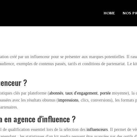
HOME
NOS PR
tion créé par un influenceur pour se présenter aux marques potentielles. Il ras
l'audience, exemples de contenus passés, tarifs et conditions de partenariat. Le 
luenceur ?
stiques clés par plateforme (
abonnés
,
taux d'engagement
,
portée
moyenne), la dé
assées avec les résultats obtenus (
impressions
, clics, conversions), les formats
artenaires.
a en agence d'influence ?
l de qualification essentiel lors de la sélection des
influenceurs
. Il permet de vé
 cependant : les statistiques d'un kit media peuvent être avancées par des outils