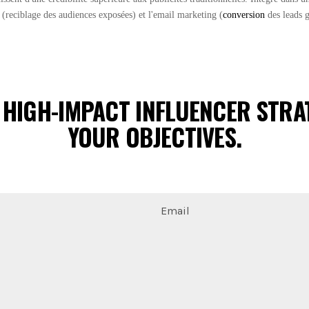
reciblage des audiences exposées) et l'email marketing (
conversion
des leads g
 HIGH-IMPACT INFLUENCER STRAT
YOUR OBJECTIVES.