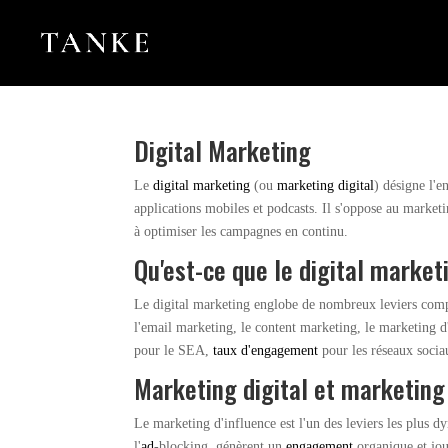
Digital Marketing
Le
digital marketing
(ou
marketing digital
) désigne l'
applications mobiles et podcasts. Il s'oppose au marketin
à optimiser les campagnes en continu.
Qu'est-ce que le digital market
Le digital marketing englobe de nombreux leviers comp
l'email marketing, le content marketing, le marketing d
pour le SEA,
taux d'engagement
pour les réseaux sociau
Marketing digital et marketing 
Le marketing d'influence est l'un des leviers les plus
l'
ad
-blocking, génèrent un
engagement
organique et joui