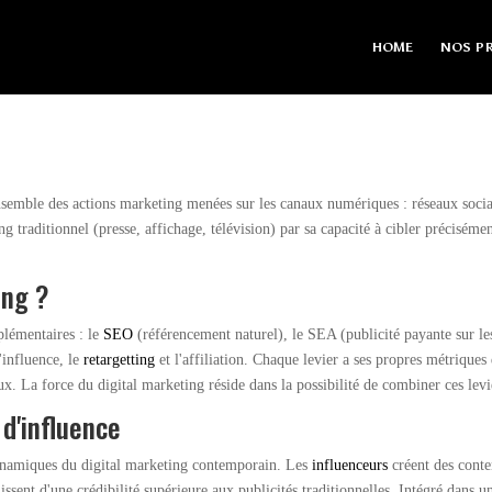
HOME
NOS PR
ensemble des actions marketing menées sur les canaux numériques : réseaux socia
g traditionnel (presse, affichage, télévision) par sa capacité à cibler précisémen
ing ?
lémentaires : le
SEO
(référencement naturel), le SEA (publicité payante sur le
'influence, le
retargetting
et l'affiliation. Chaque levier a ses propres métriqu
x. La force du digital marketing réside dans la possibilité de combiner ces lev
d'influence
 dynamiques du digital marketing contemporain. Les
influenceurs
créent des conte
ssent d'une crédibilité supérieure aux publicités traditionnelles. Intégré dans un