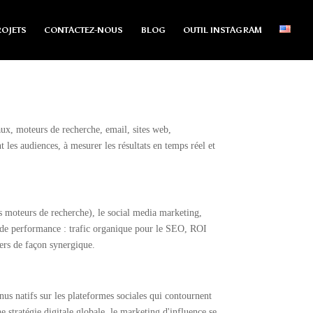
OJETS
CONTACTEZ-NOUS
BLOG
OUTIL INSTAGRAM
ux, moteurs de recherche, email, sites web,
t les audiences, à mesurer les résultats en temps réel et
s moteurs de recherche), le social media marketing,
es de performance : trafic organique pour le SEO, ROI
iers de façon synergique.
nus natifs sur les plateformes sociales qui contournent
e stratégie digitale globale, le marketing d'influence se