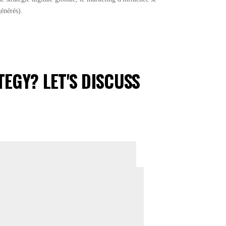
énérés).
EGY? LET'S DISCUSS