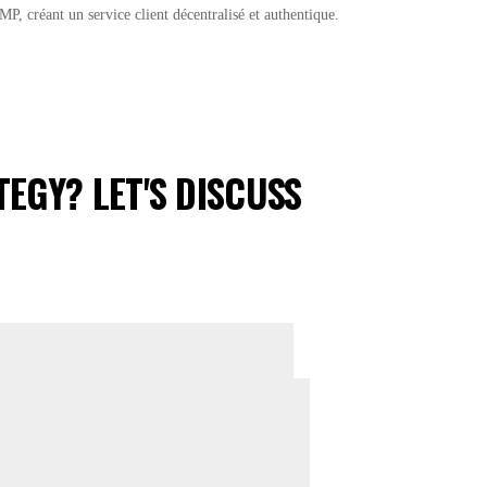
P, créant un service client décentralisé et authentique.
EGY? LET'S DISCUSS