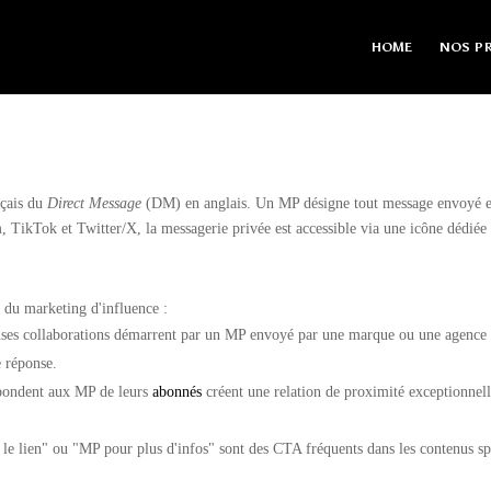
HOME
NOS PR
nçais du
Direct Message
(DM) en anglais. Un MP désigne tout message envoyé en p
 TikTok et Twitter/X, la messagerie privée est accessible via une icône dédiée ou
 du marketing d'influence :
es collaborations démarrent par un MP envoyé par une marque ou une agence à u
 réponse.
pondent aux MP de leurs
abonnés
créent une relation de proximité exceptionnell
 lien" ou "MP pour plus d'infos" sont des CTA fréquents dans les contenus spons