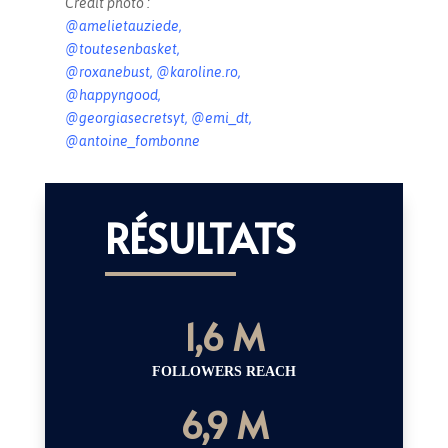
Crédit photo :
@amelietauziede,
@toutesenbasket,
@roxanebust, @karoline.ro,
@happyngood,
@georgiasecretsyt, @emi_dt,
@antoine_fombonne
RÉSULTATS
1,6 M
FOLLOWERS REACH
6,9 M